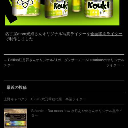
名古屋atom光姫さんオリジナル写真ライターを
全面印刷ライター
で制作しました
←
Edition紅月昴さんオリジナルA1ポ
ダンサーチームLuxuriousのオリジナル
スター
ライター
→
最近の投稿
上野キャバクラ CLUB 六乃華ねね様 卒業ライター
Salonde・Bar moon bow 水月あやめさんオリジナル黒ライ
ター