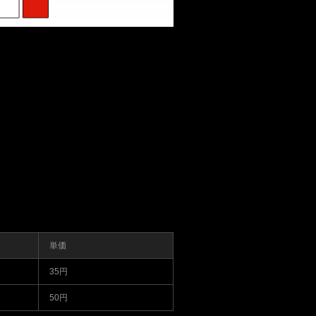
単価
35円
50円