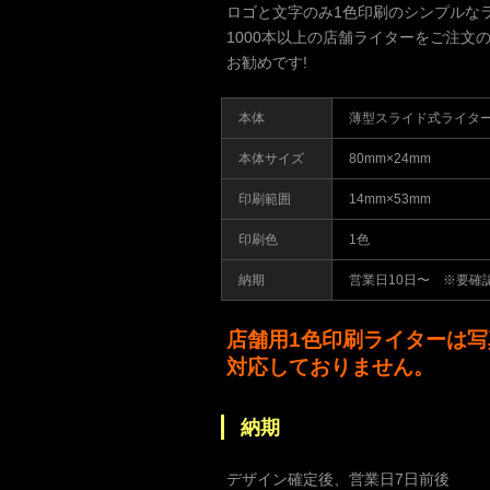
ロゴと文字のみ1色印刷のシンプルな
1000本以上の店舗ライターをご注文
お勧めです!
本体
薄型スライド式ライター
本体サイズ
80mm×24mm
印刷範囲
14mm×53mm
印刷色
1色
納期
営業日10日〜 ※要確
店舗用1色印刷ライターは写
対応しておりません。
納期
デザイン確定後、営業日7日前後