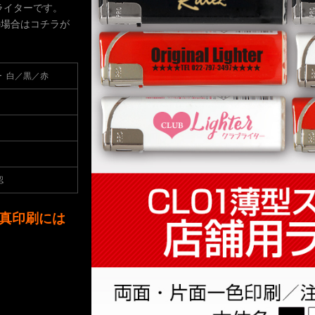
ライターです。
の場合はコチラが
 白／黒／赤
認
真印刷には